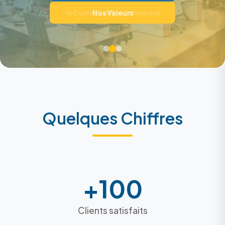
Je Domicilie Mon Entreprise
RDV Avec Un Conseiller
Nos Valeurs
Quelques Chiffres
+100
Clients satisfaits